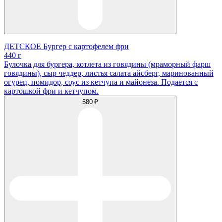
ДЕТСКОЕ Бургер с картофелем фри
440 г
Булочка для бургера, котлета из говядины (мраморный фарш
говядины), сыр чеддер, листья салата айсберг, маринованный
огурец, помидор, соус из кетчупа и майонеза. Подается с
картошкой фри и кетчупом.
580 ₽